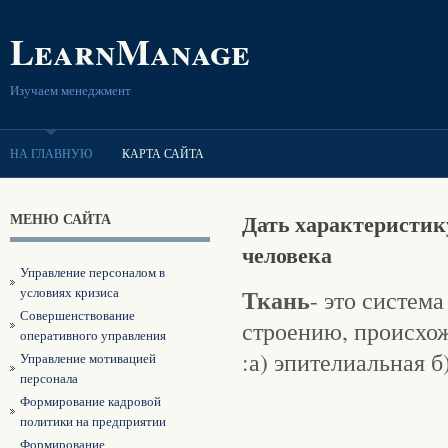
LearnManage
Изучаем менеджмент
НА ГЛАВНУЮ
КАРТА САЙТА
МЕНЮ САЙТА
Дать характеристик
человека
Управление персоналом в
условиях кризиса
Ткань
- это систем
Совершенствование
строению, происхо
оперативного управления
:а) эпителиальная б
Управление мотивацией
персонала
Формирование кадровой
политики на предприятии
Формирование