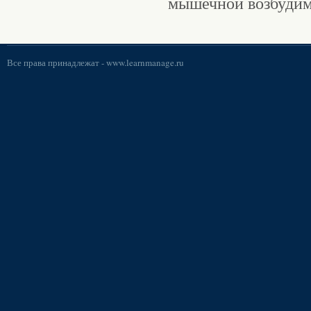
мышечной возбуди
Все права принадлежат -
www.learnmanage.ru