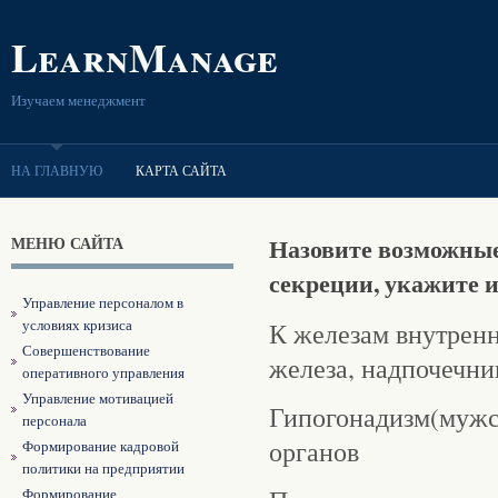
LearnManage
Изучаем менеджмент
НА ГЛАВНУЮ
КАРТА САЙТА
МЕНЮ САЙТА
Назовите возможные
секреции, укажите 
Управление персоналом в
условиях кризиса
К железам внутренн
Совершенствование
железа, надпочечни
оперативного управления
Управление мотивацией
Гипогонадизм(мужск
персонала
органов
Формирование кадровой
политики на предприятии
Формирование