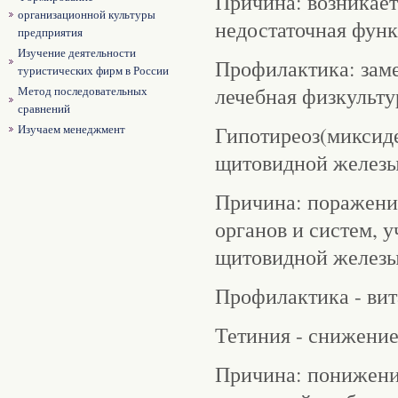
Причина: возникае
организационной культуры
недостаточная фун
предприятия
Изучение деятельности
Профилактика: заме
туристических фирм в России
лечебная физкульту
Метод последовательных
сравнений
Изучаем менеджмент
Гипотиреоз(миксид
щитовидной желез
Причина: поражени
органов и систем, 
щитовидной желез
Профилактика - вит
Тетиния - снижени
Причина: понижени