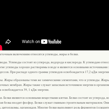
леточным включениям относятся углеводы, жиры и белки.
воды. Углеводы состоят из углерода, водорода и кислорода. К углеводам относ
гие углеводы хорошо растворимы в воде и являются основными источниками 
цессов. При распаде одного грамма углеводов освобождается 17,2 кДж энергии
ы. Жиры образованы теми же химическими элементами, что и углеводы. Жиры 
точных мембран. Жиры также служат запасным источником энергии в организм
а освобождается 39, 1 кДж энергии.
и. Белки являются основными веществами клетки. Белки состоят из углерода, во
тав белка входит фосфор. Белки служат главным строительным материалом. Он
а, цитоплазмы, органоидов. Многие белки выполняют роль ферментов (ускорит