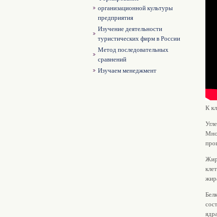
организационной культуры
предприятия
Изучение деятельности
туристических фирм в России
Метод последовательных
сравнений
Изучаем менеджмент
К к
Угле
Мно
про
Жир
кле
жир
Белк
сос
ядр