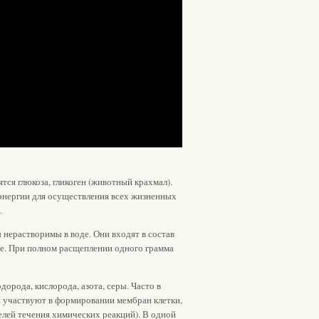
ятся глюкоза, гликоген (животный крахмал).
энергии для осуществления всех жизненных
.
нерастворимы в воде. Они входят в состав
е. При полном расщеплении одного грамма
дорода, кислорода, азота, серы. Часто в
и участвуют в формировании мембран клетки,
елей течения химических реакций). В одной