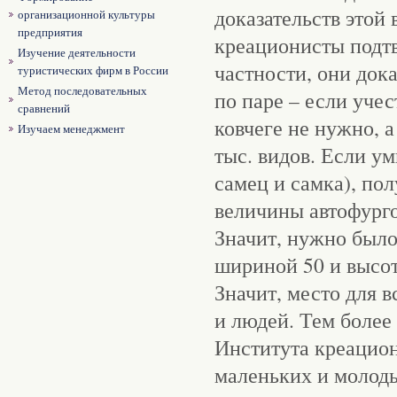
доказательств этой
организационной культуры
предприятия
креационисты подт
Изучение деятельности
частности, они дока
туристических фирм в России
Метод последовательных
по паре – если уче
сравнений
ковчеге не нужно, 
Изучаем менеджмент
тыс. видов. Если ум
самец и самка), по
величины автофурго
Значит, нужно было
шириной 50 и высот
Значит, место для 
и людей. Тем более
Института креацион
маленьких и молоды