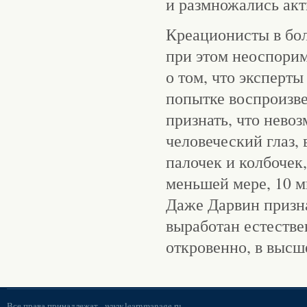
и размножались акт
Креационисты в бо
при этом неоспорим
о том, что эксперт
попытке воспроизв
признать, что нево
человеческий глаз,
палочек и колбочек
меньшей мере, 10 м
Даже Дарвин призн
выработан естестве
откровенно, в высш
Все права принадлежат -
www.learnmanage.ru