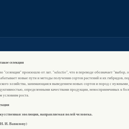
такое селекция
о "селекция" произошло от лат. "selectio", что в переводе обозначает "выбор, о
рабатывает новые пути и методы получения сортов растений и их гибридов, по
ьского хозяйства, занимающаяся выведением новых сортов и пород с нужными 
дуктивностью, определенными качествами продукции, невосприимчивых к бол
м условиям роста.
екция
скусственная эволюция, направляемая волей человека.
 Н. И. Вавилову)