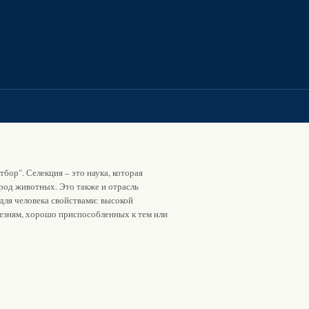
тбор". Селекция – это наука, которая
род животных. Это также и отрасль
для человека свойствами: высокой
езням, хорошо приспособленных к тем или