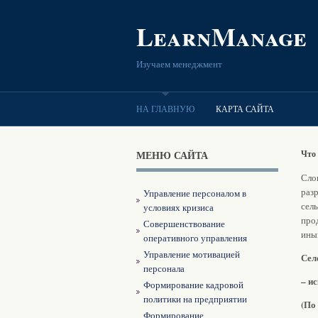
LearnManage
Изучаем менеджмент
НА ГЛАВНУЮ
КАРТА САЙТА
МЕНЮ САЙТА
Что 
Слов
раз
Управление персоналом в
сел
условиях кризиса
про
Совершенствование
ины
оперативного управления
Управление мотивацией
Сел
персонала
– и
Формирование кадровой
политики на предприятии
(По
Формирование