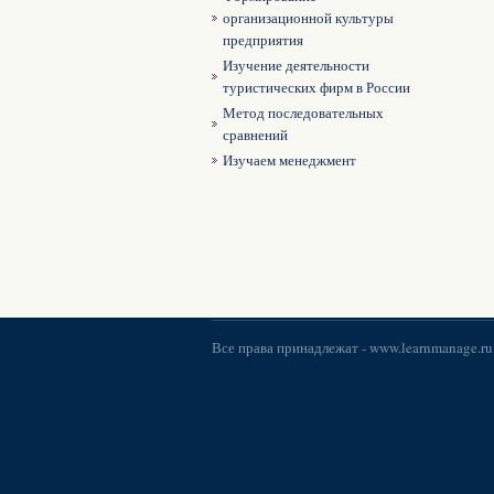
организационной культуры
предприятия
Изучение деятельности
туристических фирм в России
Метод последовательных
сравнений
Изучаем менеджмент
Все права принадлежат -
www.learnmanage.ru