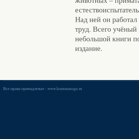
животных – примата
естествоиспытатель
Над ней он работал
труд. Всего учёный 
небольшой книги по
издание.
Все права принадлежат -
www.learnmanage.ru