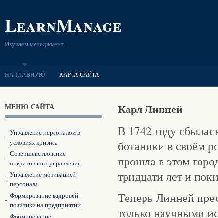
LearnManage
Изучаем менеджмент
НА ГЛАВНУЮ
КАРТА САЙТА
МЕНЮ САЙТА
Карл Линней
В 1742 году сбылас
Управление персоналом в
условиях кризиса
ботаники в своём р
Совершенствование
прошла в этом горо
оперативного управления
тридцати лет и поки
Управление мотивацией
персонала
Теперь Линней прес
Формирование кадровой
политики на предприятии
только научными ис
Формирование